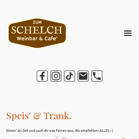
Speis' & Trank.
Nimm' dir Zeit und such dir was Feines raus. Wir empfehlen: ALLES ;-)